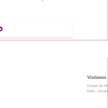
Visítanos
Gaspar de Vill
Quito – Ecuad