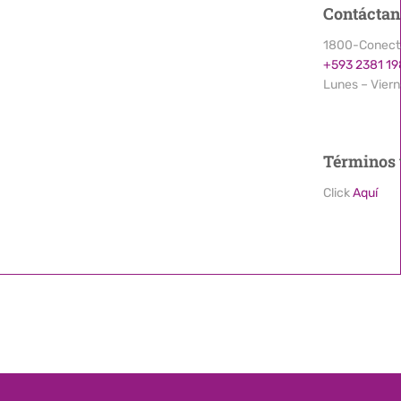
Contáctan
1800-Conect
+593 2381 1
Lunes – Viern
Términos 
Click
Aquí